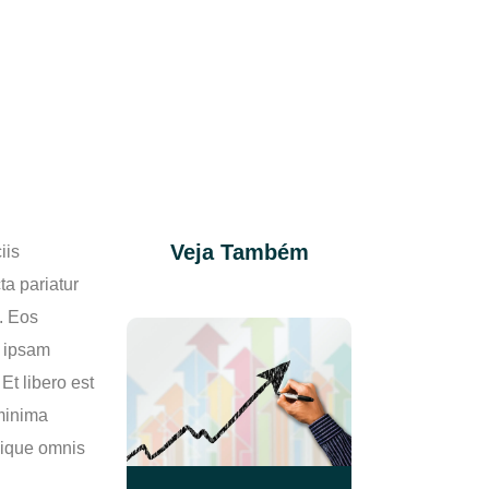
Veja Também
iis
a pariatur
. Eos
e ipsam
Et libero est
 minima
lique omnis