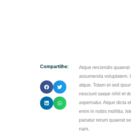
Compartilhe:
Atque reiciendis quaerat c
assumenda voluptatem. Ut
atque. Totam et sed ipsu
nesciunt saepe nihil et
aspernatur. Atque dicta e
enim in nobis mollitia. I
pariatur rerum quaerat s
nam.