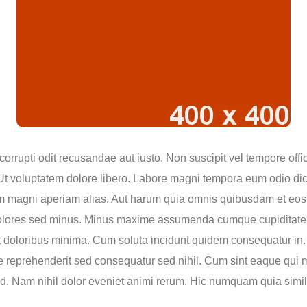
orrupti odit recusandae aut iusto. Non suscipit vel tempore offic
 voluptatem dolore libero. Labore magni tempora eum odio dict
m magni aperiam alias. Aut harum quia omnis quibusdam et eos
 dolores sed minus. Minus maxime assumenda cumque cupiditat
t doloribus minima. Cum soluta incidunt quidem consequatur in. 
ste reprehenderit sed consequatur sed nihil. Cum sint eaque qui
ed. Nam nihil dolor eveniet animi rerum. Hic numquam quia simi